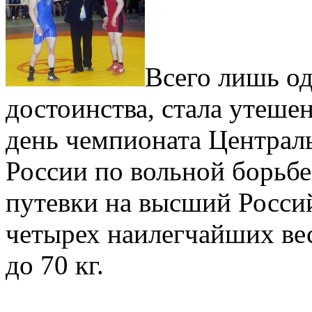
Всего лишь од
достоинства, стала утеше
день чемпионата Централ
России по вольной борьб
путевки на высший Россий
четырех наилегчайших вес
до 70 кг.