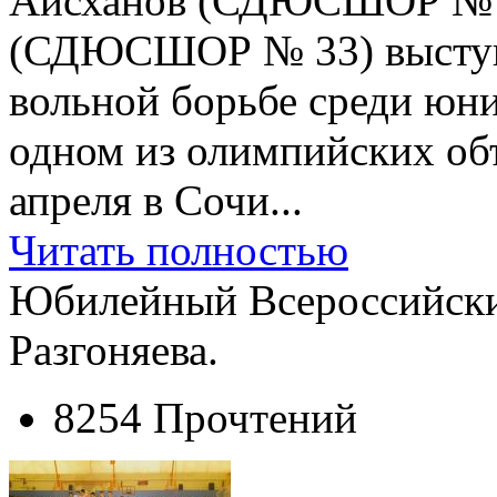
Айсханов (СДЮСШОР № 1
(СДЮСШОР № 33) выступя
вольной борьбе среди юни
одном из олимпийских об
апреля в Сочи...
Читать полностью
Юбилейный Всероссийски
Разгоняева.
8254 Прочтений