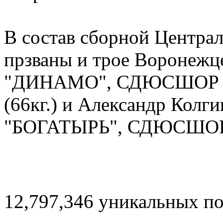
В состав сборной Центра
прзваны и трое Воронежце
"ДИНАМО", СДЮСШОР № 3
(66кг.) и Александр Колги
"БОГАТЫРЬ", СДЮСШОР
12,797,346 уникальных п