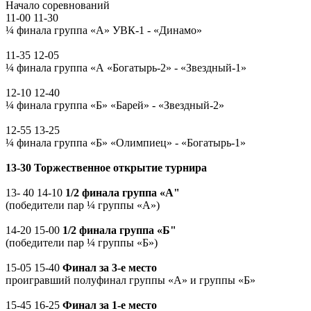
Начало соревнований
11-00 11-30
¼ финала группа «А» УВК-1 - «Динамо»
11-35 12-05
¼ финала группа «А «Богатырь-2» - «Звездный-1»
12-10 12-40
¼ финала группа «Б» «Барей» - «Звездный-2»
12-55 13-25
¼ финала группа «Б» «Олимпиец» - «Богатырь-1»
13-30 Торжественное открытие турнира
13- 40 14-10
1/2 финала группа «А"
(победители пар ¼ группы «А»)
14-20 15-00
1/2 финала группа «Б"
(победители пар ¼ группы «Б»)
15-05 15-40
Финал за 3-е место
проигравший полуфинал группы «А» и группы «Б»
15-45 16-25
Финал за 1-е место