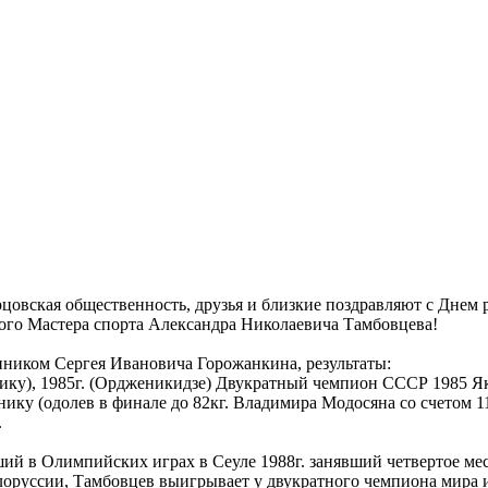
цовская общественность, друзья и близкие поздравляют с Днем 
ного Мастера спорта Александра Николаевича Тамбовцева!
ником Сергея Ивановича Горожанкина, результаты:
ику), 1985г. (Ордженикидзе) Двукратный чемпион СССР 1985 Якут
ику (одолев в финале до 82кг. Владимира Модосяна со счетом 11
.
й в Олимпийских играх в Сеуле 1988г. занявший четвертое мес
руссии, Тамбовцев выигрывает у двукратного чемпиона мира и