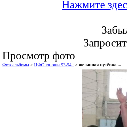
Нажмите здес
Забы
Запроси
Просмотр фото
Фотоальбомы
>
ЦФО юноши 93-94г.
>
желанная путёвка ...