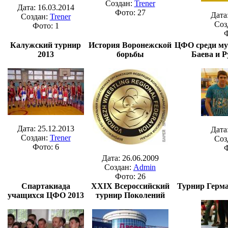
Создан:
Trener
Дата: 16.03.2014
Фото: 27
Дата
Создан:
Trener
Соз
Фото: 1
Ф
Калужский турнир
История Воронежской
ЦФО среди му
2013
борьбы
Баева и Р
Дата: 25.12.2013
Дата
Создан:
Trener
Соз
Фото: 6
Ф
Дата: 26.06.2009
Создан:
Admin
Фото: 26
Спартакиада
XXIX Всероссийский
Турнир Герма
учащихся ЦФО 2013
турнир Поколений